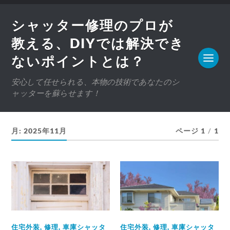
シャッター修理のプロが
教える、DIYでは解決でき
ないポイントとは？
安心して任せられる、本物の技術であなたのシ
ャッターを蘇らせます！
月:
2025年11月
ページ 1
/
1
住宅外装
,
修理
,
車庫シャッタ
住宅外装
,
修理
,
車庫シャッタ