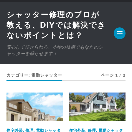
シャッター修理のプロが
教える、DIYでは解決でき
ないポイントとは？
安心して任せられる、本物の技術であなたのシ
ャッターを蘇らせます！
カテゴリー:
電動シャッター
ページ 1
/
2
住宅外装
,
修理
,
電動シャッタ
住宅外装
,
修理
,
電動シャッタ